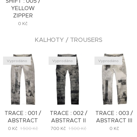
SHIFT : 005 /
YELLOW
ZIPPER
0
Kč
KALHOTY / TROUSERS
Vyprodáno
Vyprodáno
Vyprodáno
TRACE : 001 /
TRACE : 002 /
TRACE : 003 /
ABSTRACT
ABSTRACT II
ABSTRACT III
0
Kč
1 500
Kč
700
Kč
1 500
Kč
0
Kč