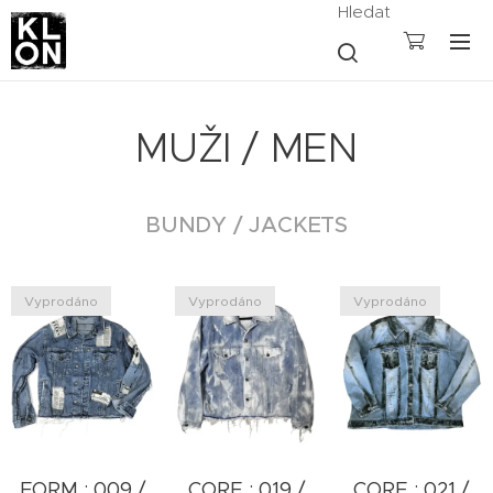
Hledat
MUŽI / MEN
BUNDY / JACKETS
Vyprodáno
Vyprodáno
Vyprodáno
FORM : 009 /
CORE : 019 /
CORE : 021 /