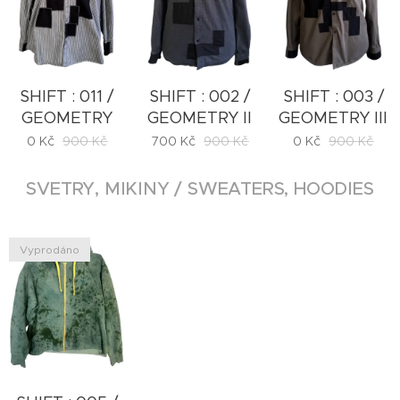
SHIFT : 011 /
SHIFT : 002 /
SHIFT : 003 /
GEOMETRY
GEOMETRY II
GEOMETRY III
0
Kč
900
Kč
700
Kč
900
Kč
0
Kč
900
Kč
SVETRY, MIKINY / SWEATERS, HOODIES
Vyprodáno