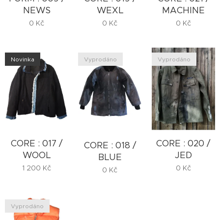
NEWS
WEXL
MACHINE
0
Kč
0
Kč
0
Kč
Novinka
Vyprodáno
Vyprodáno
CORE : 020 /
CORE : 017 /
CORE : 018 /
JED
WOOL
BLUE
0
Kč
1 200
Kč
0
Kč
Vyprodáno