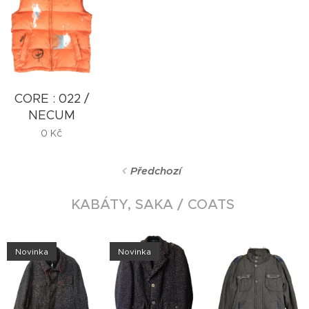
CORE : 022 /
NECUM
0
Kč
Předchozí
KABÁTY, SAKA / COATS
Novinka
Novinka