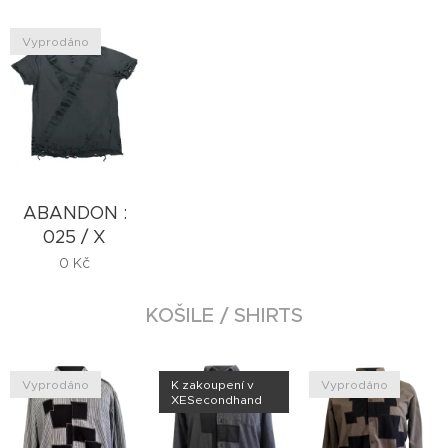
Vyprodáno
ABANDON :
025 / X
0
Kč
KOŠILE / SHIRTS
Vyprodáno
K zakoupení v
Vyprodáno
XESecondhand