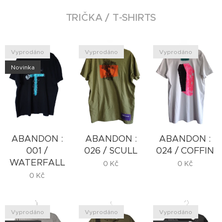
TRIČKA / T-SHIRTS
Vyprodáno
Vyprodáno
Vyprodáno
Novinka
ABANDON :
ABANDON :
ABANDON :
001 /
026 / SCULL
024 / COFFIN
WATERFALL
0
Kč
0
Kč
0
Kč
Vyprodáno
Vyprodáno
Vyprodáno