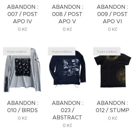
ABANDON :
ABANDON :
ABANDON :
007 / POST
008 / POST
009 / POST
APO IV
APO V
APO VI
0
Kč
0
Kč
0
Kč
Vyprodáno
Vyprodáno
Vyprodáno
ABANDON :
ABANDON :
ABANDON :
010 / BIRDS
023 /
012 / STUMP
ABSTRACT
0
Kč
0
Kč
0
Kč