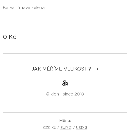
Barva: Tmavě zelená
0
Kč
JAK MĚŘÍME VELIKOSTI?
© klon - since 2018
Měna
CZK Kč
EUR €
USD $