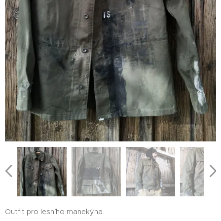
Outfit pro lesního manekýna.