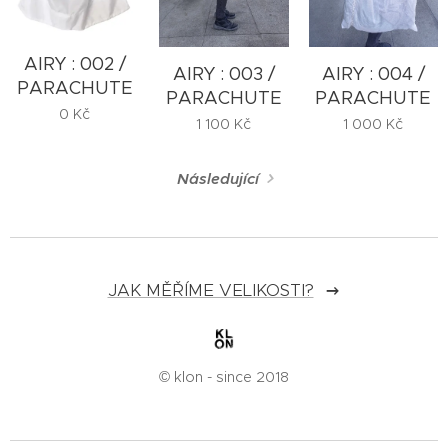
AIRY : 002 /
AIRY : 003 /
AIRY : 004 /
PARACHUTE
PARACHUTE
PARACHUTE
0
Kč
1 100
Kč
1 000
Kč
Následující
JAK MĚŘÍME VELIKOSTI?
© klon - since 2018