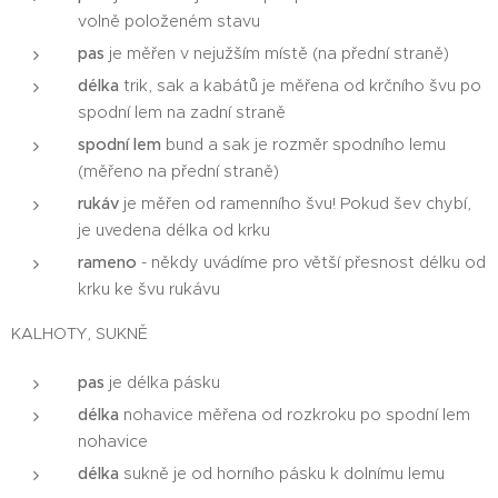
volně položeném stavu
pas
je měřen v nejužším místě (na přední straně)
délka
trik, sak a kabátů je měřena od krčního švu po
spodní lem na zadní straně
spodní lem
bund a sak je rozměr spodního lemu
(měřeno na přední straně)
rukáv
je měřen od ramenního švu! Pokud šev chybí,
je uvedena délka od krku
rameno
- někdy uvádíme pro větší přesnost délku od
krku ke švu rukávu
KALHOTY, SUKNĚ
pas
je délka pásku
délka
nohavice měřena od rozkroku po spodní lem
nohavice
délka
sukně je od horního pásku k dolnímu lemu