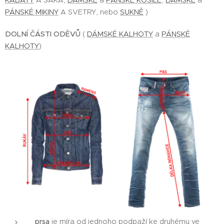
KABÁTY
A SAKA,
DÁMSKÉ
a
PÁNSKÉ KOŠILE
,
DÁMSKÉ
a
PÁNSKÉ MIKINY
A SVETRY, nebo
SUKNĚ
)
DOLNÍ ČÁSTI ODĚVŮ
(
DÁMSKÉ KALHOTY
a
PÁNSKÉ
KALHOTY
)
prsa
je míra od jednoho podpaží ke druhému ve