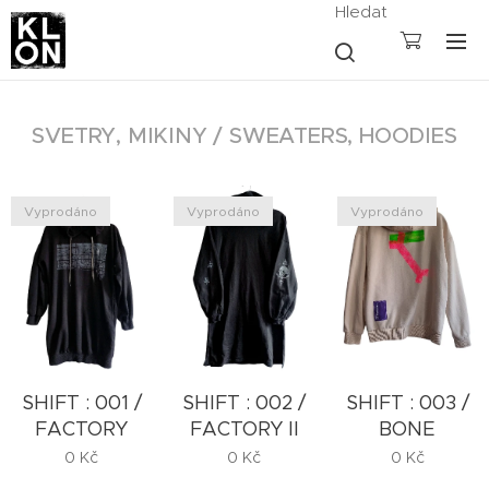
Hledat
SVETRY, MIKINY / SWEATERS, HOODIES
Vyprodáno
Vyprodáno
Vyprodáno
SHIFT : 001 /
SHIFT : 002 /
SHIFT : 003 /
FACTORY
FACTORY II
BONE
0
Kč
0
Kč
0
Kč