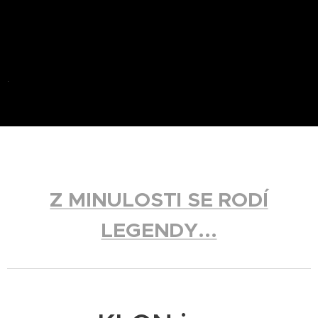
.
Z MINULOSTI
SE RODÍ
LEGENDY...