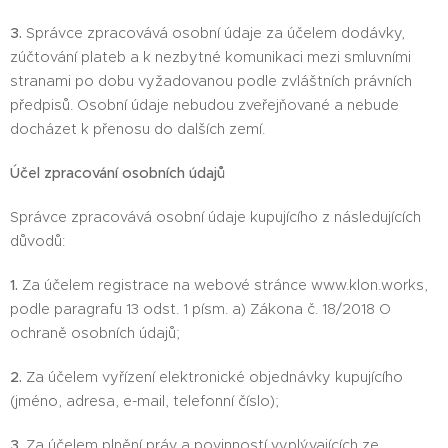
3.
Správce zpracovává osobní údaje za účelem dodávky,
zúčtování plateb a k nezbytné komunikaci mezi smluvními
stranami po dobu vyžadovanou podle zvláštních právních
předpisů. Osobní údaje nebudou zveřejňované a nebude
docházet k přenosu do dalších zemí.
Účel zpracování osobních údajů
Správce zpracovává osobní údaje kupujícího z následujících
důvodů:
1.
Za účelem registrace na webové stránce www.klon.works,
podle paragrafu 13 odst. 1 písm. a) Zákona č. 18/2018 O
ochraně osobních údajů;
2.
Za účelem vyřízení elektronické objednávky kupujícího
(jméno, adresa, e-mail, telefonní číslo);
3.
Za účelem plnění práv a povinností vyplývajících ze