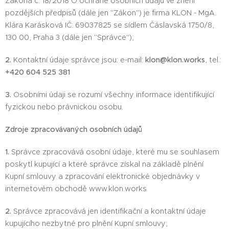
Zákona č. 18/2018 O ochraně osobních údajů ve znění
pozdějších předpisů (dále jen "Zákon") je firma KLON - MgA.
Klára Karásková IČ: 69037825 se sídlem Čáslavská 1750/8,
130 00, Praha 3 (dále jen "Správce");
2.
Kontaktní údaje správce jsou: e-mail:
klon@klon.works
, tel.:
+420 604 525 381
3.
Osobními údaji se rozumí všechny informace identifikující
fyzickou nebo právnickou osobu.
Zdroje zpracovávaných osobních údajů
1.
Správce zpracovává osobní údaje, které mu se souhlasem
poskytl kupující a které správce získal na základě plnění
Kupní smlouvy a zpracování elektronické objednávky v
internetovém obchodě www.klon.works
2.
Správce zpracovává jen identifikační a kontaktní údaje
kupujícího nezbytné pro plnění Kupní smlouvy;