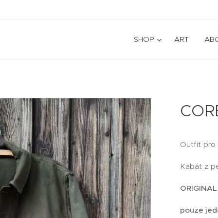
SHOP
ART
AB
CORE
Outfit pr
Kabát z pe
ORIGINAL
pouze jed