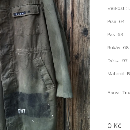
Velikost : 
Prsa: 64
Pas: 63
Rukáv: 68
Délka: 97
Materiál: 
Barva: Tm
0
Kč