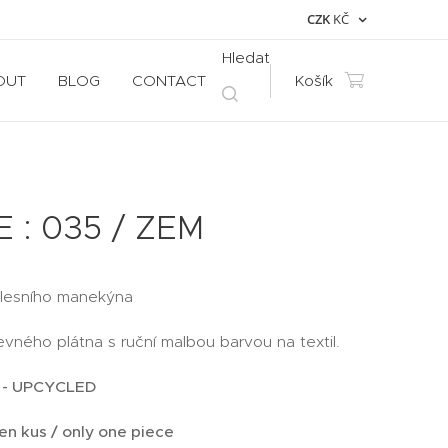
CZK
KČ
Hledat
OUT
BLOG
CONTACT
Košík
 : 035 / ZEM
o lesního manekýna
vného plátna s ruční malbou barvou na textil.
 - UPCYCLED
en kus / only one piece