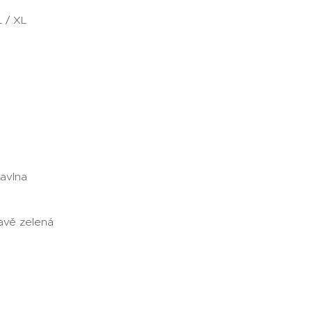
L / XL
Bavlna
avě zelená