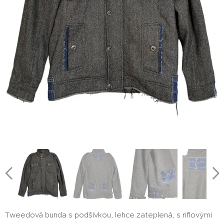
Tweedová bunda s podšívkou, lehce zateplená, s riflovými