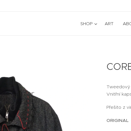
SHOP
ART
AB
CORE
Tweedový p
Vnitřní kaps
Přešito z v
ORIGINAL