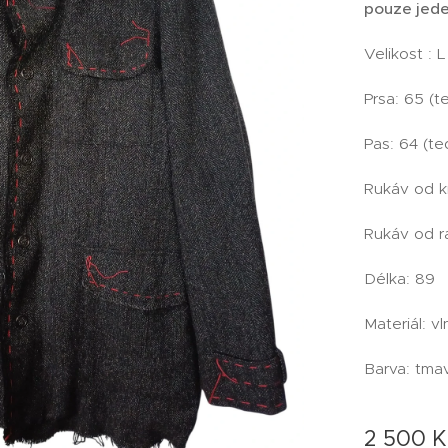
pouze jede
Velikost : L
Prsa: 65 (t
Pas: 64 (te
Rukáv od k
Rukáv od r
Délka: 89
Materiál: 
Barva: tma
2 500
K