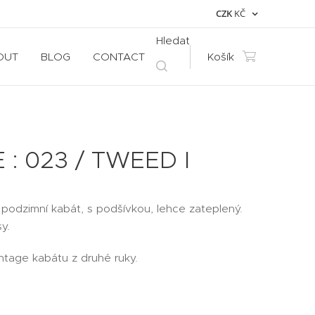
CZK
KČ
Hledat
OUT
BLOG
CONTACT
Košík
 : 023 / TWEED I
odzimní kabát, s podšívkou, lehce zateplený.
y.
intage kabátu z druhé ruky.