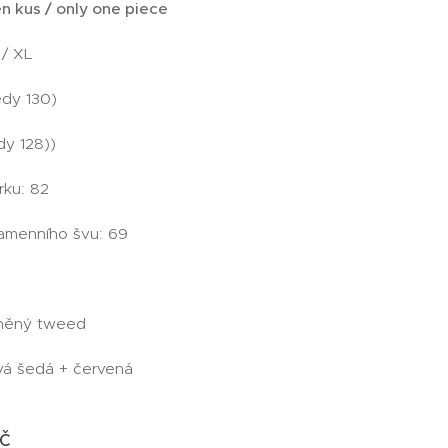
n kus / only one piece
 / XL
edy 130)
dy 128))
rku: 82
amenního švu: 69
vlněný tweed
vá šedá + červená
č