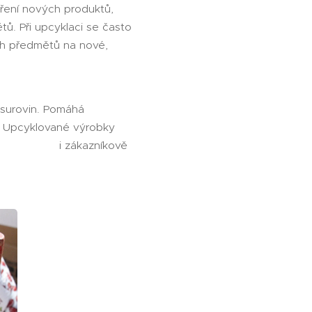
oření nových produktů,
tů. Při upcyklaci se často
ch předmětů na nové,
 surovin. Pomáhá
. Upcyklované výrobky
ému, tak i zákazníkově