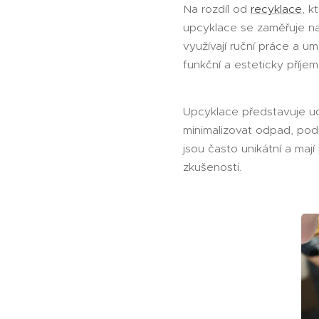
Na rozdíl od
recyklace
, k
upcyklace se zaměřuje na k
využívají ruční práce a
funkční a esteticky příje
Upcyklace představuje udr
minimalizovat odpad, podp
jsou často unikátní a 
zkušenosti.