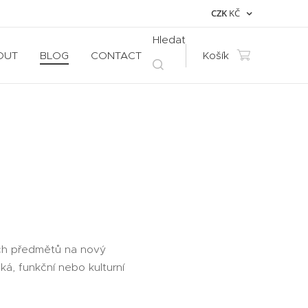
CZK
KČ
Hledat
OUT
BLOG
CONTACT
Košík
ých předmětů na nový
ká, funkční nebo kulturní