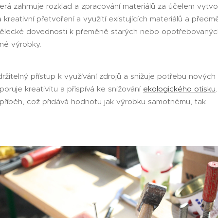
terá zahrnuje rozklad a zpracování materiálů za účelem vytv
reativní přetvoření a využití existujících materiálů a předmě
 umělecké dovednosti k přeměně starých nebo opotřebovaný
mné výrobky.
žitelný přístup k využívání zdrojů a snižuje potřebu nových
oruje kreativitu a přispívá ke snižování
ekologického otisku
mají příběh, což přidává hodnotu jak výrobku samotn