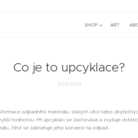
SHOP
ART
AB
Co je to upcyklace?
21.05.2023
nsformace odpadního materiálu, starých věcí nebo zbytečn
yšší hodnotou. Při upcyklaci se zachovává a zvyšuje estetic
álu, čímž se zabraňuje jeho konverzi na odpad.