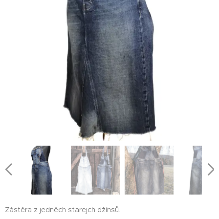
Zástěra z jedněch starejch džínsů.