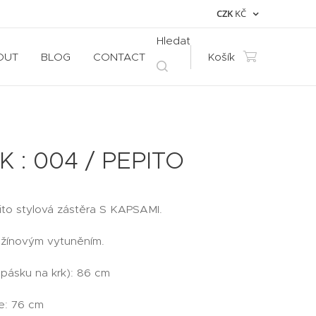
CZK
KČ
Hledat
OUT
BLOG
CONTACT
Košík
 : 004 / PEPITO
pito stylová zástěra S KAPSAMI.
džínovým vytuněním.
 pásku na krk): 86 cm
se: 76 cm