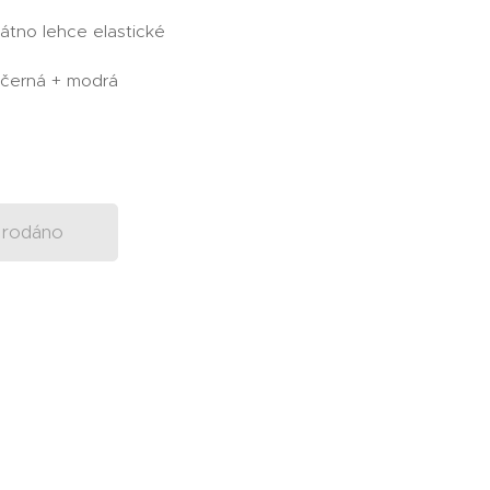
Plátno lehce elastické
o-černá + modrá
rodáno