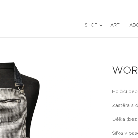
SHOP
ART
AB
WORK
Holčičí pe
Zástěra s 
Délka (bez
Šířka v pa