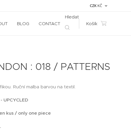
CZK
KČ
Hledat
OUT
BLOG
CONTACT
Košík
DON : 018 / PATTERNS
afikou. Ruční malba barvou na textil.
 - UPCYCLED
en kus / only one piece
L