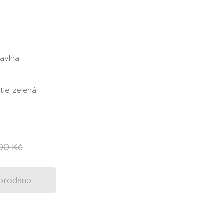
Bavlna
tle zelená
00
Kč
prodáno