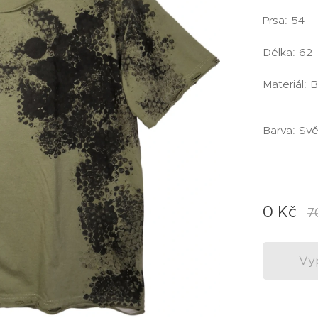
Prsa: 54
Délka: 62
Materiál: 
Barva: Svě
0
Kč
7
Vy