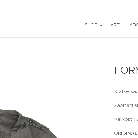
SHOP
ART
AB
FORM
Krátké sá
Zapínání 
Velikost :
ORIGINAL