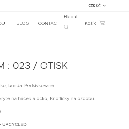
CZK
KČ
Hledat
OUT
BLOG
CONTACT
Košík
 : 023 / OTISK
čko, bunda. Podšívkované.
skryté na háček a očko, Knoflíčky na ozdobu.
 S
- UPCYCLED