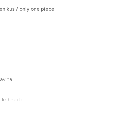
en kus / only one piece
Bavlna
ětle hnědá