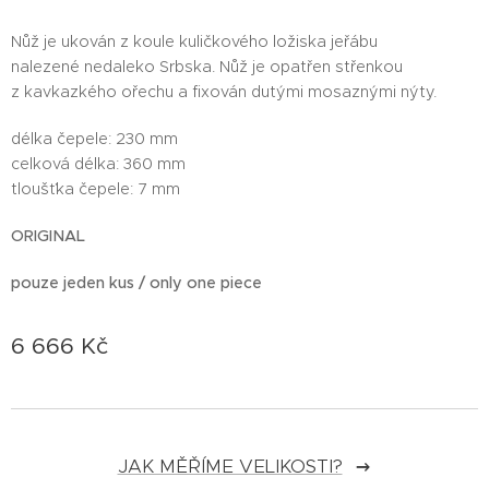
Nůž je ukován z koule kuličkového ložiska jeřábu
nalezené nedaleko Srbska. Nůž je opatřen střenkou
z kavkazkého ořechu a fixován dutými mosaznými nýty.
délka čepele: 230 mm
celková délka: 360 mm
tloušťka čepele: 7 mm
ORIGINAL
pouze jeden kus / only one piece
6 666
Kč
JAK MĚŘÍME VELIKOSTI?