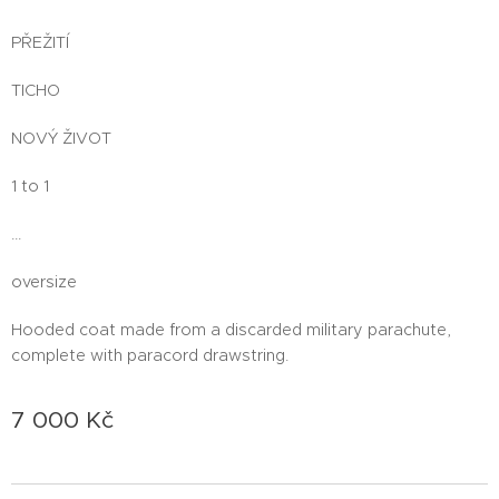
PŘEŽITÍ
TICHO
NOVÝ ŽIVOT
1 to 1
...
oversize
Hooded coat made from a discarded military parachute,
complete with paracord drawstring.
7 000
Kč