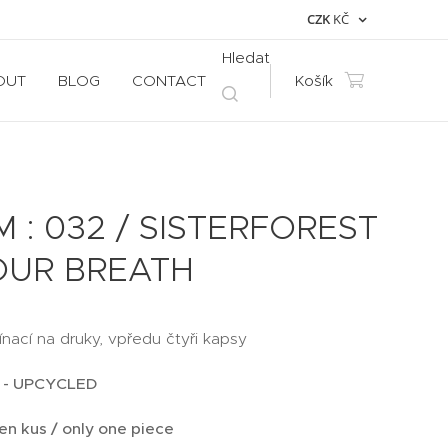
CZK
KČ
Hledat
OUT
BLOG
CONTACT
Košík
 : 032 / SISTERFOREST
YOUR BREATH
nací na druky, vpředu čtyři kapsy
- UPCYCLED
en kus / only one piece