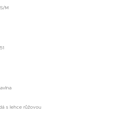
 S/M
 51
Bavlna
dá s lehce růžovou