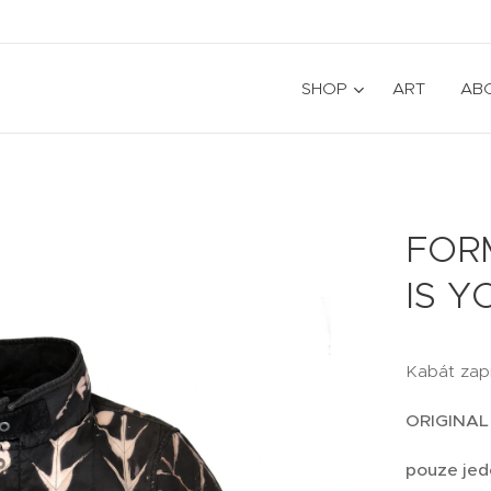
SHOP
ART
AB
FORM
IS 
Kabát zapí
ORIGINAL
pouze jed