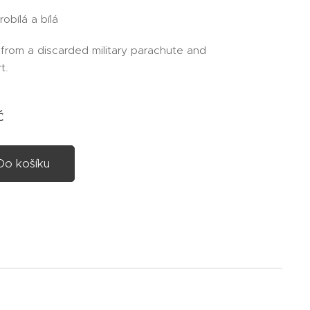
obílá a bílá
 from a discarded military parachute and
rt.
č
Do košíku