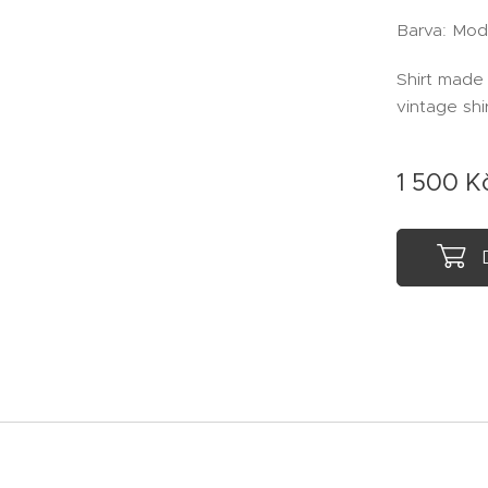
Barva: Modr
Shirt made
vintage shi
1 500
K