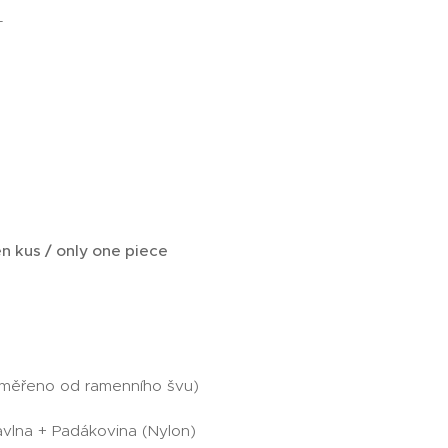
T
n kus / only one piece
(měřeno od ramenního švu)
avlna + Padákovina (Nylon)