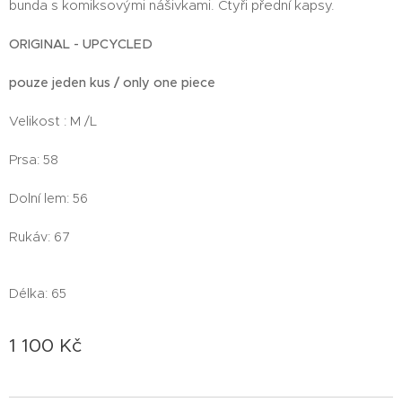
bunda s komiksovými nášivkami. Čtyři přední kapsy.
ORIGINAL
- UPCYCLED
pouze jeden kus / only one piece
Velikost : M /L
Prsa: 58
Dolní lem: 56
Rukáv: 67
Délka: 65
1 100
Kč