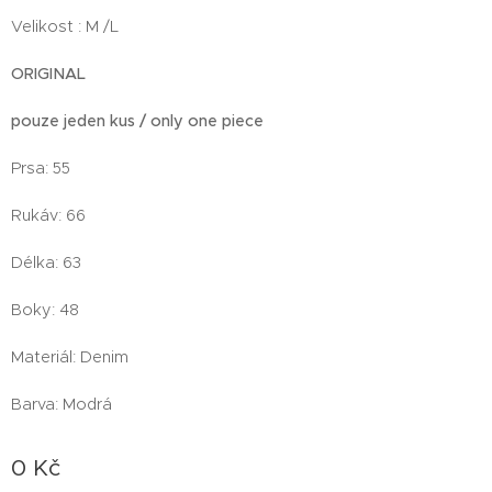
Velikost : M /L
ORIGINAL
pouze jeden kus / only one piece
Prsa: 55
Rukáv: 66
Délka: 63
Boky: 48
Materiál: Denim
Barva: Modrá
0
Kč