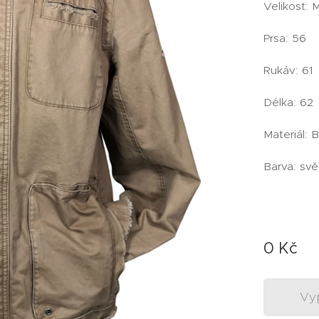
Velikost:
Prsa: 56
Rukáv: 61
Délka: 62
Materiál: 
Barva: svě
0
Kč
Vy