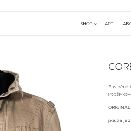
SHOP
ART
AB
CORE
Bavlněná b
Podšívkova
ORIGINAL
pouze jed