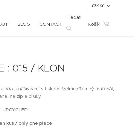
CZK
KČ
Hledat
OUT
BLOG
CONTACT
Košík
 : 015 / KLON
unda s nášivkami s tiskem. Velmi příjemný materiál,
ná, na zip a druky.
- UPCYCLED
en kus / only one piece