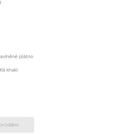
 M
Bavlněné plátno
tlá khaki
prodáno