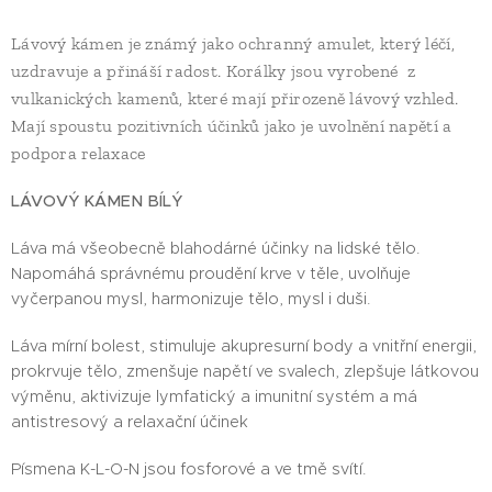
Lávový kámen je známý jako ochranný amulet, který léčí,
uzdravuje a přináší radost. Korálky jsou vyrobené z
vulkanických kamenů, které mají přirozeně lávový vzhled.
Mají spoustu pozitivních účinků jako je uvolnění napětí a
podpora relaxace
LÁVOVÝ KÁMEN BÍLÝ
Láva má všeobecně blahodárné účinky na lidské tělo.
Napomáhá správnému proudění krve v těle, uvolňuje
vyčerpanou mysl, harmonizuje tělo, mysl i duši.
Láva mírní bolest, stimuluje akupresurní body a vnitřní energii,
prokrvuje tělo, zmenšuje napětí ve svalech, zlepšuje látkovou
výměnu, aktivizuje lymfatický a imunitní systém a má
antistresový a relaxační účinek
Písmena K-L-O-N jsou fosforové a ve tmě svítí.