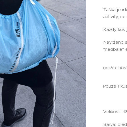
Taška je id
aktivity, ce
Každý kus je
Navrženo s 
"nedbalé" 
udržitelnost
Pouze 1 kus
Velikost: 
Barva: ble