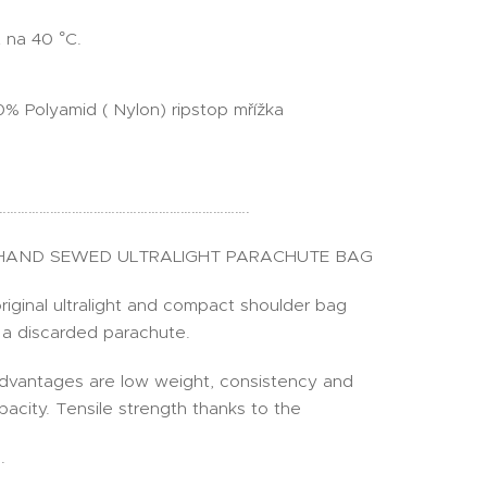
 na 40 °C.
0% Polyamid ( Nylon) ripstop mřížka
…………………………………………………………….
 HAND SEWED ULTRALIGHT PARACHUTE BAG
iginal ultralight and compact shoulder bag
a discarded parachute.
dvantages are low weight, consistency and
pacity. Tensile strength thanks to the
.