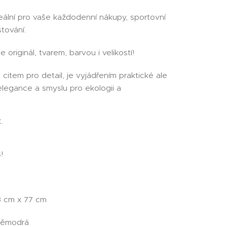
eální pro vaše každodenní nákupy, sportovní
stování.
 originál, tvarem, barvou i velikostí!
citem pro detail, je vyjádřením praktické ale
elegance a smyslu pro ekologii a
.
!
43 cm x 77 cm
děmodrá