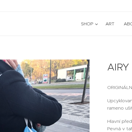
SHOP
ART
AB
AIRY
ORIGINÁLN
Upcyklovaná
rameno uši
Hlavní před
Pevná v tah