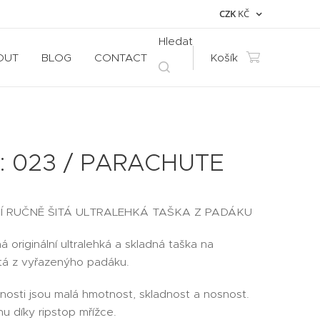
CZK
KČ
Hledat
OUT
BLOG
CONTACT
Košík
 : 023 / PARACHUTE
Í RUČNĚ ŠITÁ ULTRALEHKÁ TAŠKA Z PADÁKU
 originální ultralehká a skladná taška na
tá z vyřazenýho padáku.
nosti jsou malá hmotnost, skladnost a nosnost.
u díky ripstop mřížce.