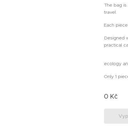
The bag is 
travel.
Each piece 
Designed wi
practical 
ecology and
Only 1 piec
0
Kč
Vyp