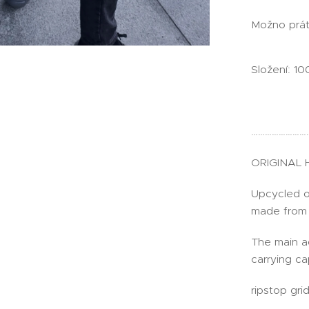
Možno prát
Složení: 10
……………………
ORIGINAL
Upcycled or
made from 
The main a
carrying ca
ripstop grid