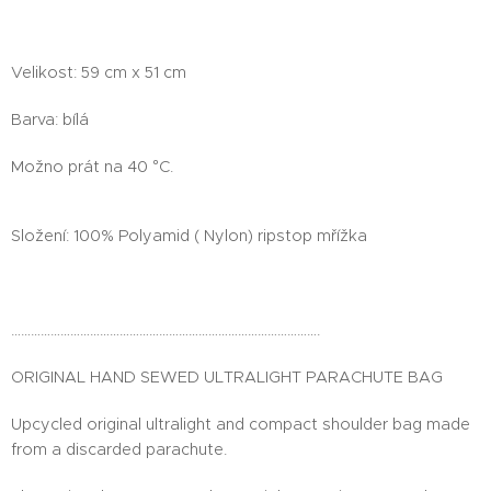
Velikost: 59 cm x 51 cm
Barva: bílá
Možno prát na 40 °C.
Složení: 100% Polyamid ( Nylon) ripstop mřížka
………………………………………………………………………………….
ORIGINAL HAND SEWED ULTRALIGHT PARACHUTE BAG
Upcycled original ultralight and compact shoulder bag made
from a discarded parachute.