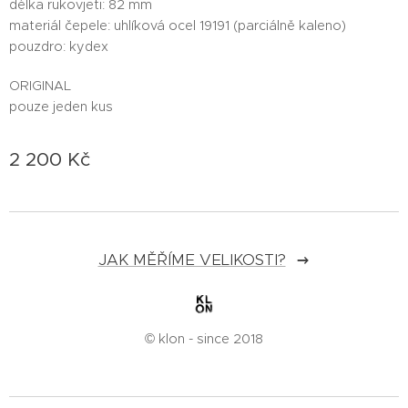
délka rukovjeti: 82 mm
materiál čepele: uhlíková ocel 19191 (parciálně kaleno)
pouzdro: kydex
ORIGINAL
pouze jeden kus
2 200
Kč
JAK MĚŘÍME VELIKOSTI?
© klon - since 2018