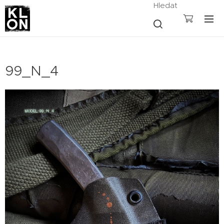
Hledat
99_N_4